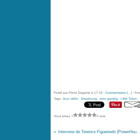
Posté par Pierre Dugame à 17:19 -
Commentaires [
…
]
- Per
Tags:
Jeux vidéo
,
Strasbourg
,
retro gaming
,
Little Tokyo
,
Vous aimez ?
0 vote
Interview de Terence Figueiredo (PowerHouseG