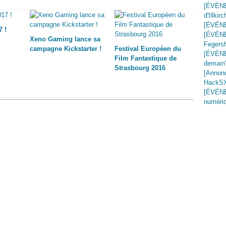
[ÉVÉNE
d'Illkirc
[ÉVÉNE
 !
[ÉVÉNE
Xeno Gaming lance sa
Fegers
campagne Kickstarter !
Festival Européen du
[ÉVÉNE
Film Fantastique de
demain
Strasbourg 2016
[Annon
HackSXB
[ÉVÉNE
numériq