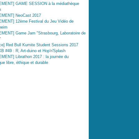
MENT] GAME SESSION à la médiathèque
h
MENT] NeoCast 2017
MENT] 12ème Festival du Jeu Vidéo de
heim
MENT] Game Jam "Strasbourg, Laboratoire de
"
ce] Red Bull Kumite Student Sessions 2017
 #49 : R, Art-duino et Hop'n'Splash
MENT] Librathon 2017 : la journée du
ue libre, éthique et durable