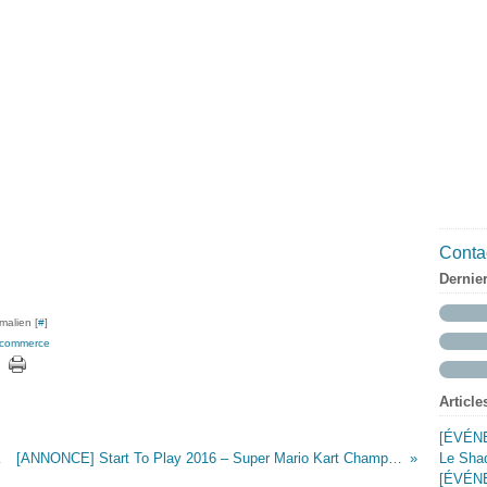
Contac
Dernie
malien [
#
]
commerce
Article
[ÉVÉNE
aming)
[ANNONCE] Start To Play 2016 – Super Mario Kart Championships 2016
Le Shad
[ÉVÉNE