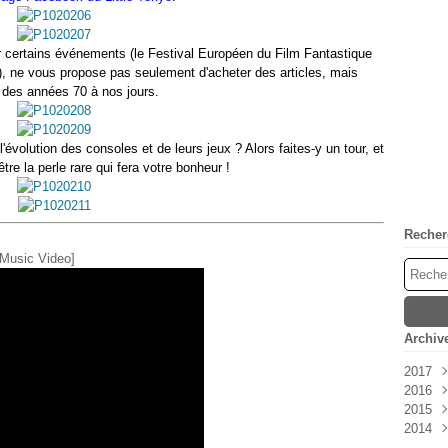
ur certains événements (le Festival Européen du Film Fantastique
 ne vous propose pas seulement d'acheter des articles, mais
t des années 70 à nos jours.
'évolution des consoles et de leurs jeux ? Alors faites-y un tour, et
tre la perle rare qui fera votre bonheur !
Recher
l Music Video]
Archiv
2017
2016
Avri
2015
Mar
Nov
2014
Févr
Oct
Déc
Janv
Sep
Nov
Déc