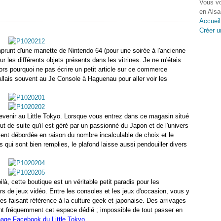
Vous vo
en Alsa
Accueil
Créer u
’emprunt d'une manette de Nintendo 64 (pour une soirée à l'ancienne
r les différents objets présents dans les vitrines. Je ne m'étais
ors pourquoi ne pas écrire un petit article sur ce commerce
'allais souvent au Je Console à Haguenau pour aller voir les
 revenir au Little Tokyo. Lorsque vous entrez dans ce magasin situé
t de suite qu'il est géré par un passionné du Japon et de l'univers
ment débordée en raison du nombre incalculable de choix et le
s qui sont bien remplies, le plafond laisse aussi pendouiller divers
ilà
, cette boutique est un v
éritable petit paradis pour les
rs de jeux vidéo. Entre les consoles et les jeux d'occasion, vous y
es faisant référence à la culture geek et japonaise. Des arrivages
tent fréquemment cet espace dédié ; impossible de tout passer en
page Facebook du Little Tokyo
.