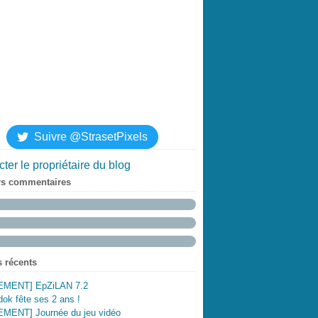
Suivre @StrasetPixels
ter le propriétaire du blog
rs commentaires
s récents
MENT] EpZiLAN 7.2
ok fête ses 2 ans !
MENT] Journée du jeu vidéo