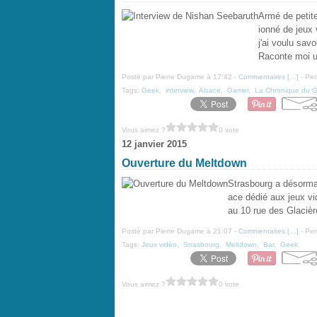
Armé de petit
ionné de jeux
j'ai voulu sav
Raconte moi u
Posté par Pierre Dugame à 17:42 -
Commentaires [
…
]
- Per
Tags:
Geek
,
interview
,
Alsace
,
Gamer
,
La Chronique du 
Vous aimez ?
0 vote
12 janvier 2015
Ouverture du Meltdown
Strasbourg a désormai
ace dédié aux jeux vi
au 10 rue des Glacière
Posté par Pierre Dugame à 21:07 -
Commentaires [
…
]
- Per
Tags:
Jeux vidéo
,
Strasbourg
,
Meltdown
,
Bar
,
Geek
Vous aimez ?
0 vote