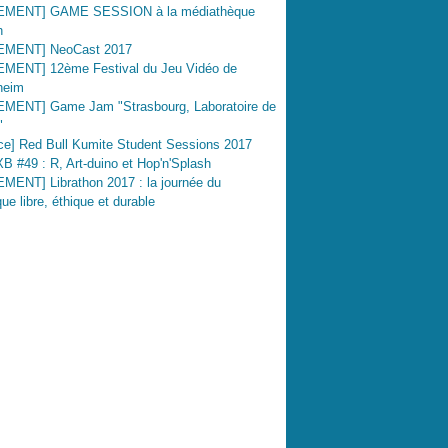
MENT] GAME SESSION à la médiathèque
h
MENT] NeoCast 2017
MENT] 12ème Festival du Jeu Vidéo de
heim
MENT] Game Jam "Strasbourg, Laboratoire de
"
ce] Red Bull Kumite Student Sessions 2017
 #49 : R, Art-duino et Hop'n'Splash
MENT] Librathon 2017 : la journée du
ue libre, éthique et durable