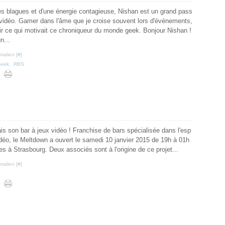
Juil
Oct
Nov
es blagues et d'une énergie contagieuse, Nishan est un grand pass
Juin
Sep
Oct
 vidéo. Gamer dans l'âme que je croise souvent lors d'événements,
Mai
Juil
Sep
oir ce qui motivait ce chroniqueur du monde geek. Bonjour Nishan !
Avri
Juin
n...
Mar
Mai
malien [
#
]
Févr
Avri
Geek
,
RBS
Janv
Mar
Févr
Janv
s son bar à jeux vidéo ! Franchise de bars spécialisée dans l'esp
déo, le Meltdown a ouvert le samedi 10 janvier 2015 de 19h à 01h
s à Strasbourg. Deux associés sont à l'origine de ce projet...
malien [
#
]