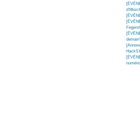
[ÉVÉNE
d'Illkirc
[ÉVÉNE
[ÉVÉNE
Fegers
[ÉVÉNE
demain
[Annon
HackSXB
[ÉVÉNE
numériq