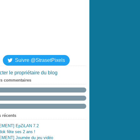
Suivre @StrasetPixels
ter le propriétaire du blog
rs commentaires
s récents
MENT] EpZiLAN 7.2
ok fête ses 2 ans !
MENT] Journée du jeu vidéo