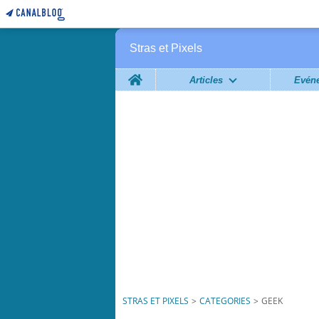
Stras et Pixels
Home
Articles
Évén
STRAS ET PIXELS
>
CATEGORIES
>
GEEK