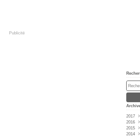
Publicité
Recher
Archiv
2017
2016
Avri
2015
Mar
Nov
2014
Févr
Oct
Déc
Janv
Sep
Nov
Déc