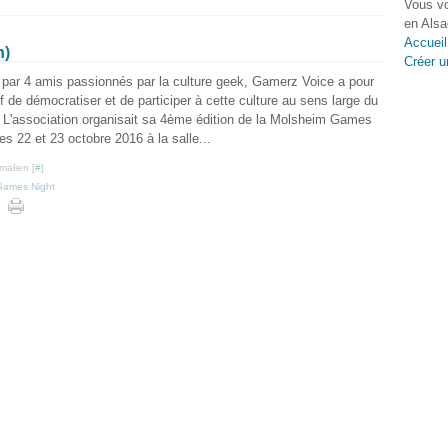
Vous vo
en Alsa
Accueil
n)
Créer u
par 4 amis passionnés par la culture geek, Gamerz Voice a pour
if de démocratiser et de participer à cette culture au sens large du
 L'association organisait sa 4ème édition de la Molsheim Games
les 22 et 23 octobre 2016 à la salle...
malien [
#
]
Games Night