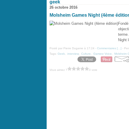
geek
26 octobre 2016
Molsheim Games Night (4ème éditio
Fondé 
object
terme.
Night 
Posté par Pierre Dugame à 17:24 -
Commentaires [
…
]
- Per
Tags:
Geek
,
interview
,
Culture
,
Gamerz Voice
,
Molsheim 
Vous aimez ?
0 vote